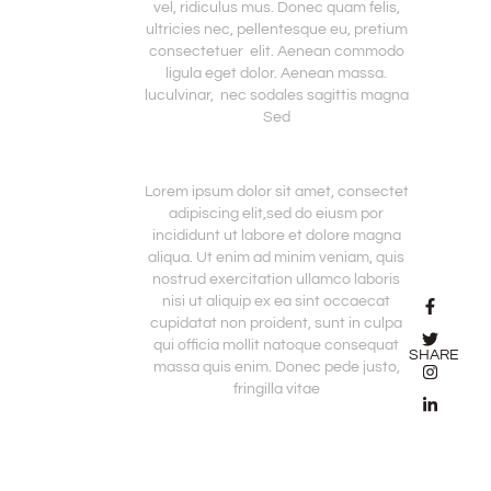
vel, ridiculus mus. Donec quam felis,
ultricies nec, pellentesque eu, pretium
consectetuer elit. Aenean commodo
ligula eget dolor. Aenean massa.
luculvinar, nec sodales sagittis magna
Sed
Lorem ipsum dolor sit amet, consectet
adipiscing elit,sed do eiusm por
incididunt ut labore et dolore magna
aliqua. Ut enim ad minim veniam, quis
nostrud exercitation ullamco laboris
nisi ut aliquip ex ea sint occaecat
cupidatat non proident, sunt in culpa
qui officia mollit natoque consequat
SHARE
massa quis enim. Donec pede justo,
fringilla vitae