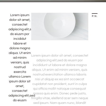
Lorem ipsum
PREVIOUS STORY
NEXT STORY
dolor sit amet,
consectet
adipiscing elit,sed
do eiusm por
incididut
labore et
dolore magna
aliqua. Ut enim
Lorem ipsum dolor sit amet, consectet
ad minim
adipiscing elit,sed do eiusm por
veniam, quis
incididunt ut labore et dolore magna
nostrud
aliqua. Ut enim ad minim veniam, quis
exercita
nostrud exercitation ullamco laboris
ullamco Lorem
nisi ut aliquip ex ea sint occaecat
ipsum dolor sit
cupidatat non proident, sunt in culpa
amet,
qui officia mollit natoque consequat
consectet
massa quis enim. Donec pede justo,
adipiscing elit,sed
fringilla vitae, eleifend acer sem neque
do eiusm
sed ipsum. Nam quam nunc, blandit