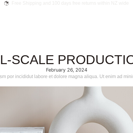
Free Shipping and 100 days free returns within NZ wide
LL-SCALE PRODUCTI
February 26, 2024
usm por incididut labore et dolore magna aliqua. Ut enim ad min