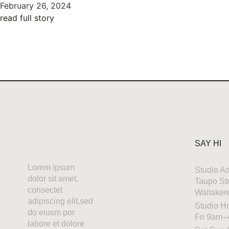
February 26, 2024
read full story
SAY HI
Lorem ipsum
Studio A
dolor sit amet,
Taupo St
consectet
Waitaker
adipiscing elit,sed
Studio H
do eiusm por
Fri 9am
labore et dolore