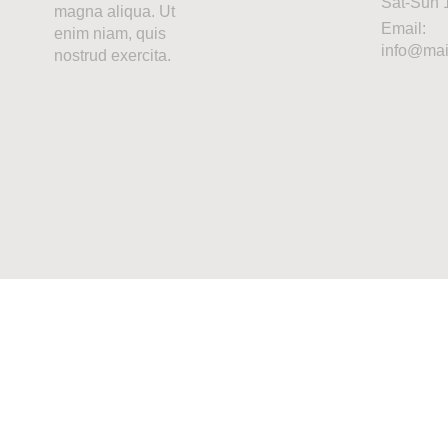
Sat-Sun
magna aliqua. Ut
Email:
enim niam, quis
info@ma
nostrud exercita.