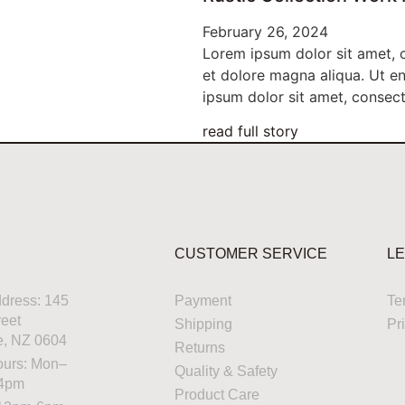
February 26, 2024
Lorem ipsum dolor sit amet, c
et dolore magna aliqua. Ut e
ipsum dolor sit amet, consect
read full story
CUSTOMER SERVICE
LE
ddress: 145
Payment
Te
reet
Shipping
Pr
e, NZ 0604
Returns
ours: Mon–
Quality & Safety
–4pm
Product Care